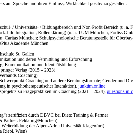
s auf Sprache und ihren Einfluss, Wirklichkeit positiv zu gestalten.
schul- / Universitäts- / Bildungsbereich und Non-Profit-Bereich (u. a
ork-Life Integration; Rollenklärung) (u. a. TUM München; Fortiss Gm
ngen; Caritas München; Schulpsychologische Beratungsstelle für Obe
mSysPlus Akademie München
schule St. Gallen
nikation und deren Vermittlung und Erforschung
ng, Kommunikation und Identitätsbildung
Springer Verlag (2015 – 2023)
verbands Coaching)
(Schwerpunkt Coaching und andere Beratungsformate; Gender und Dive
ng in psychotherapeutischer Interaktion),
junktim.online
ungsprojekts zu Fragepraktiken im Coaching (2021 – 2024),
questions-in-
“) zertifiziert durch DBVC bei Dietz Training & Partner
& Partner, Feldafing/München)
 Weiterbildung der Alpen-Adria Universität Klagenfurt)
a Riepl, Wien)