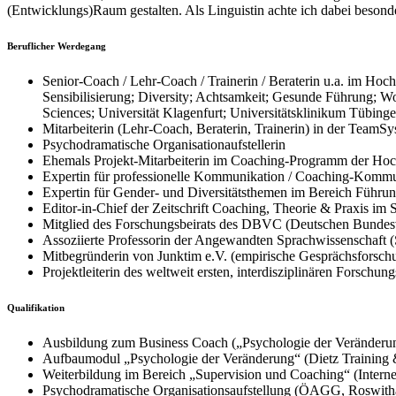
(Entwicklungs)Raum gestalten. Als Linguistin achte ich dabei besonder
Beruflicher Werdegang
Senior-Coach / Lehr-Coach / Trainerin / Beraterin u.a. im Hoch
Sensibilisierung; Diversity; Achtsamkeit; Gesunde Führung; W
Sciences; Universität Klagenfurt; Universitätsklinikum Tübi
Mitarbeiterin (Lehr-Coach, Beraterin, Trainerin) in der Tea
Psychodramatische Organisationaufstellerin
Ehemals Projekt-Mitarbeiterin im Coaching-Programm der Hoch
Expertin für professionelle Kommunikation / Coaching-Kommu
Expertin für Gender- und Diversitätsthemen im Bereich Führu
Editor-in-Chief der Zeitschrift Coaching, Theorie & Praxis im 
Mitglied des Forschungsbeirats des DBVC (Deutschen Bundes
Assoziierte Professorin der Angewandten Sprachwissenschaft 
Mitbegründerin von Junktim e.V. (empirische Gesprächsforschu
Projektleiterin des weltweit ersten, interdisziplinären Forsch
Qualifikation
Ausbildung zum Business Coach („Psychologie der Veränderung
Aufbaumodul „Psychologie der Veränderung“ (Dietz Training 
Weiterbildung im Bereich „Supervision und Coaching“ (Interne
Psychodramatische Organisationsaufstellung (ÖAGG, Roswith